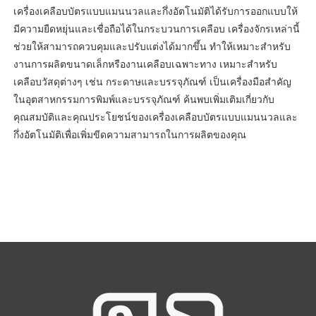
เครื่องเคลือบบัตรแบบแมนนวลและกึ่งอัตโนมัติได้รับการออกแบบให้
มีความยืดหยุ่นและเชื่อถือได้ในกระบวนการเคลือบ เครื่องจักรเหล่านี้
ช่วยให้สามารถควบคุมและปรับแต่งได้มากขึ้น ทำให้เหมาะสำหรับ
งานการผลิตขนาดเล็กหรืองานเคลือบเฉพาะทาง เหมาะสำหรับ
เคลือบวัสดุต่างๆ เช่น กระดาษและบรรจุภัณฑ์ เป็นเครื่องมือสำคัญ
ในอุตสาหกรรมการพิมพ์และบรรจุภัณฑ์ ค้นพบเพิ่มเติมเกี่ยวกับ
คุณสมบัติและคุณประโยชน์ของเครื่องเคลือบบัตรแบบแมนนวลและ
กึ่งอัตโนมัติเพื่อเพิ่มขีดความสามารถในการผลิตของคุณ