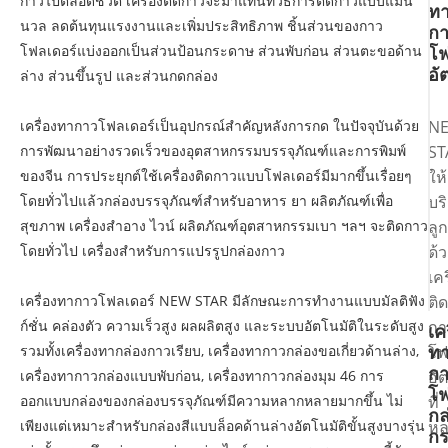
กาวไปตลอดชีวิต เครื่องติดกาวจะมาแทนที่วิธีการติดกาวแบบแมน
ท
นวล ลดต้นทุนแรงงานและเพิ่มประสิทธิภาพ ชิ้นส่วนของกาว
ก
โฟลเดอร์แบ่งออกเป็นส่วนป้อนกระดาษ ส่วนพับก่อน ส่วนตะขอด้าน
โฟ
อั
ล่าง ส่วนขึ้นรูป และส่วนกดกล่อง
เครื่องทากาวโฟลเดอร์เป็นอุปกรณ์สำคัญหลังการกด ในปัจจุบันด้วย
N
การพัฒนาอย่างรวดเร็วของอุตสาหกรรมบรรจุภัณฑ์และการพิมพ์
ST
ของจีน การประยุกต์ใช้เครื่องติดกาวแบบโฟลเดอร์มีมากขึ้นเรื่อยๆ
ให้
โดยทั่วไปแล้วกล่องบรรจุภัณฑ์สำหรับอาหาร ยา ผลิตภัณฑ์เพื่อ
บร
สุขภาพ เครื่องสำอาง ไวน์ ผลิตภัณฑ์อุตสาหกรรมเบา ฯลฯ จะติดกาว
ลูก
โดยทั่วไป เครื่องสำหรับการแปรรูปกล่องกาว
ด้
เคร
เครื่องทากาวโฟลเดอร์ NEW STAR มีลักษณะการทำงานแบบมัลติฟัง
ติด
ก์ชั่น คล่องตัว ความเร็วสูง ผลผลิตสูง และระบบอัตโนมัติในระดับสูง
กา
เค
ท
รวมทั้งเครื่องทากล่องกาวเรียบ, เครื่องทากาวกล่องขอเกี่ยวด้านล่าง,
โฟ
ก
เครื่องทากาวกล่องแบบพับก่อน, เครื่องทากาวกล่องมุม 46 การ
อั
โฟ
ออกแบบกล่องของกล่องบรรจุภัณฑ์มีความหลากหลายมากขึ้น ไม่
ที่
กล
เพียงแต่เหมาะสำหรับกล่องสีแบบล็อคด้านล่างอัตโนมัติขั้นสูงบางรุ่น
หล
ก