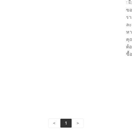
เพื
คำ
ข
รา
ละ
หา
คุ
ต้
ซื้
อ่า
เพิ่
เติ
ส่ง
คำ
<
1
>