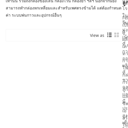
เท่านั้น รวมถึงกล่องของเล่น กล่องไวน์ กล่องยา ฯลฯ นอกจากนี้ยัง
หล
ลู
สามารถทำกล่องหกเหลี่ยมและสำหรับเพศตรงข้ามได้ แต่ต้องกำหนด
โร
ค่า ระบบพ่นกาวและอุปกรณ์อื่นๆ
ใน
Fe
จีน
เป็
มุ่ง
ผู้
View as
เน
ผล
ที่
เคร
กา
ทา
ออ
กา
ผล
โฟ
ที่
กล
ช
กร
ฉล
ลู
แล
แล
มี
ซั
ปร
เอ
สูง
อร์
เพื
ใน