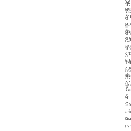
ให้
ปร
เห
จีน
กับ
ที่
คว
สา
ต้
ขา
ขอ
เคร
ลูก
ทา
ง่า
กา
แล
โฟ
ง่า
กล
ต่อ
กร
กา
ลู
จั
ด้
อ่า
มือ
เพิ่
เข
เติ
ติด
เร
ส่ง