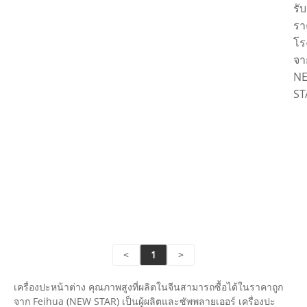
รับ
รา
โร
จา
N
ST
อ่า
เพิ่
เติ
ส่ง
คำ
<
1
>
เครื่องปะหน้าต่าง คุณภาพสูงที่ผลิตในจีนสามารถซื้อได้ในราคาถูก
จาก Feihua (NEW STAR) เป็นผู้ผลิตและซัพพลายเออร์ เครื่องปะ