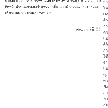
มาก่อน และการบริการที่ซื่อสัตย์ บริษัทให้บริการลูกค้าด้วยสติกเกอร์
ล่า
ติดหน้าต่างคุณภาพสูงจำนวนมากขึ้นและบริการหลังการขายและ
โด
บริการหลังการขายอย่างรอบคอบ
เด่
ด้
กา
View as
คว
แบ
ดิจ
กา
ใช้
งา
แบ
คู่,
คว
ฟัง
กา
ทำ
สิ