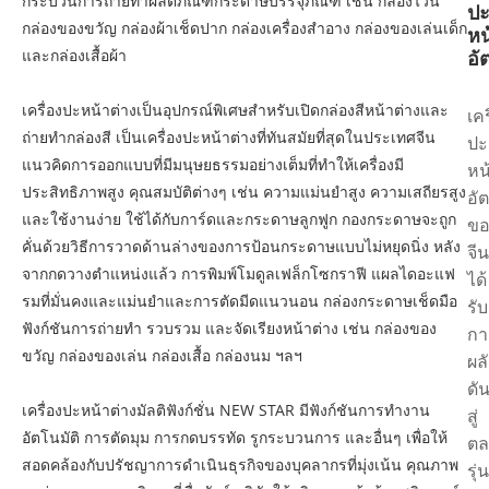
กระบวนการถ่ายทำผลิตภัณฑ์กระดาษบรรจุภัณฑ์ เช่น กล่องไวน์
ป
กล่องของขวัญ กล่องผ้าเช็ดปาก กล่องเครื่องสำอาง กล่องของเล่นเด็ก
หน
และกล่องเสื้อผ้า
อั
เครื่องปะหน้าต่างเป็นอุปกรณ์พิเศษสำหรับเปิดกล่องสีหน้าต่างและ
เคร
ถ่ายทำกล่องสี เป็นเครื่องปะหน้าต่างที่ทันสมัยที่สุดในประเทศจีน
ปะ
แนวคิดการออกแบบที่มีมนุษยธรรมอย่างเต็มที่ทำให้เครื่องมี
หน
ประสิทธิภาพสูง คุณสมบัติต่างๆ เช่น ความแม่นยำสูง ความเสถียรสูง
อั
และใช้งานง่าย ใช้ได้กับการ์ดและกระดาษลูกฟูก กองกระดาษจะถูก
ขอ
คั่นด้วยวิธีการวาดด้านล่างของการป้อนกระดาษแบบไม่หยุดนิ่ง หลัง
จีน
จากกดวางตำแหน่งแล้ว การพิมพ์โมดูลเฟล็กโซกราฟี แผลไดอะแฟ
ได้
รมที่มั่นคงและแม่นยำและการตัดมีดแนวนอน กล่องกระดาษเช็ดมือ
รับ
ฟังก์ชันการถ่ายทำ รวบรวม และจัดเรียงหน้าต่าง เช่น กล่องของ
กา
ขวัญ กล่องของเล่น กล่องเสื้อ กล่องนม ฯลฯ
ผล
ดั
เครื่องปะหน้าต่างมัลติฟังก์ชั่น NEW STAR มีฟังก์ชันการทำงาน
สู่
อัตโนมัติ การตัดมุม การกดบรรทัด รูกระบวนการ และอื่นๆ เพื่อให้
ตล
สอดคล้องกับปรัชญาการดำเนินธุรกิจของบุคลากรที่มุ่งเน้น คุณภาพ
รุ่น