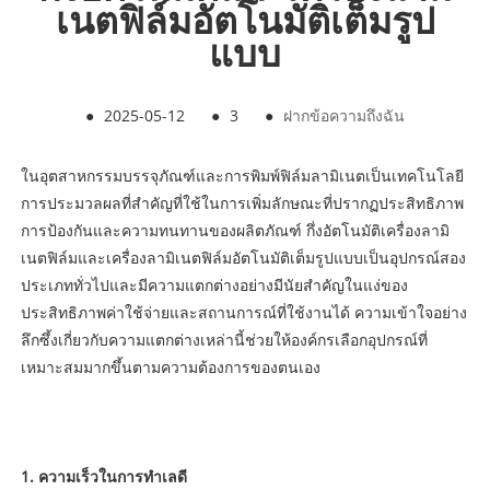
เนตฟิล์มอัตโนมัติเต็มรูป
แบบ
●
2025-05-12
●
3
●
ฝากข้อความถึงฉัน
ในอุตสาหกรรมบรรจุภัณฑ์และการพิมพ์
ฟิล์มลามิเนต
เป็นเทคโนโลยี
การประมวลผลที่สำคัญที่ใช้ในการเพิ่มลักษณะที่ปรากฏประสิทธิภาพ
การป้องกันและความทนทานของผลิตภัณฑ์ กึ่งอัตโนมัติ
เครื่องลามิ
เนตฟิล์ม
และเครื่องลามิเนตฟิล์มอัตโนมัติเต็มรูปแบบเป็นอุปกรณ์สอง
ประเภททั่วไปและมีความแตกต่างอย่างมีนัยสำคัญในแง่ของ
ประสิทธิภาพค่าใช้จ่ายและสถานการณ์ที่ใช้งานได้ ความเข้าใจอย่าง
ลึกซึ้งเกี่ยวกับความแตกต่างเหล่านี้ช่วยให้องค์กรเลือกอุปกรณ์ที่
เหมาะสมมากขึ้นตามความต้องการของตนเอง
1. ความเร็วในการทำเลดี