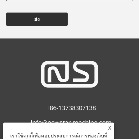
ส่ง
+86-13738307138
info@newstar-machine.com
X
เราใช้คุกกี้เพื่อมอบประสบการณ์การท่องเว็บที่