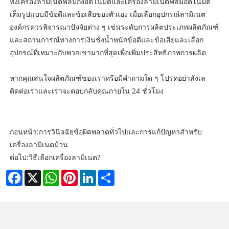
ทั้งเครื่องลามิเนตฟิล์มกึ่งอัตโนมัติและเครื่องลามิเนตฟิล์มอัตโนมัติ
เต็มรูปแบบมีข้อดีและข้อเสียของตัวเอง เมื่อเลือกอุปกรณ์ลามิเนต
องค์กรควรพิจารณาปัจจัยต่าง ๆ เช่นระดับการผลิตประเภทผลิตภัณฑ์
และสถานการณ์ทางการเงินชั่งน้ำหนักข้อดีและข้อเสียและเลือก
อุปกรณ์ที่เหมาะกับพวกเขามากที่สุดเพื่อเพิ่มประสิทธิภาพการผลิต
หากคุณสนใจผลิตภัณฑ์ของเราหรือมีคำถามใด ๆ โปรดอย่าลังเล
ติดต่อเรา
และเราจะตอบกลับคุณภายใน 24 ชั่วโมง
ก่อนหน้า:
การวินิจฉัยข้อผิดพลาดทั่วไปและการแก้ปัญหาสำหรับ
เครื่องลามิเนตม้วน
ต่อไป:
วิธีเลือกเครื่องลามิเนต?
Facebook
X
WhatsApp
Pinterest
LinkedIn
Share