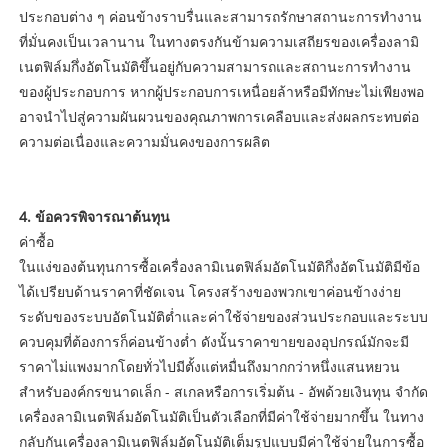
ประกอบต่าง ๆ ค่อนข้างราบรื่นและสามารถรักษาสถานะการทำงาน
ที่มั่นคงเป็นเวลานาน ในทางตรงกันข้ามความเสถียรของเครื่องลามิ
เนตฟิล์มกึ่งอัตโนมัติขึ้นอยู่กับความสามารถและสถานะการทำงาน
ของผู้ประกอบการ หากผู้ประกอบการเหนื่อยล้าหรือมีทักษะไม่เพียงพอ
อาจนำไปสู่ความผันผวนของคุณภาพการเคลือบและส่งผลกระทบต่อ
ความต่อเนื่องและความมั่นคงของการผลิต
4. ข้อควรพิจารณาต้นทุน
ค่าซื้อ
ในแง่ของต้นทุนการซื้อเครื่องลามิเนตฟิล์มอัตโนมัติกึ่งอัตโนมัติมีข้อ
ได้เปรียบด้านราคาที่ชัดเจน โครงสร้างของพวกเขาค่อนข้างง่าย
ระดับของระบบอัตโนมัติต่ำและค่าใช้จ่ายของส่วนประกอบและระบบ
ควบคุมที่ต้องการก็ค่อนข้างต่ำ ดังนั้นราคาขายของอุปกรณ์มักจะมี
ราคาไม่แพงมากโดยทั่วไปมีตั้งแต่หมื่นถึงมากกว่าหนึ่งแสนหยวน
สำหรับองค์กรขนาดเล็ก - สเกลหรือการเริ่มต้น - อัพด้วยเงินทุน จำกัด
เครื่องลามิเนตฟิล์มอัตโนมัติเป็นตัวเลือกที่มีค่าใช้จ่ายมากขึ้น ในทาง
กลับกันเครื่องลามิเนตฟิล์มอัตโนมัติเต็มรูปแบบมีค่าใช้จ่ายในการซื้อ