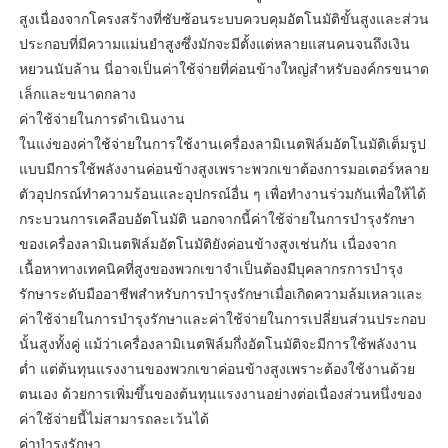
สูงเนื่องจากโครงสร้างที่ซับซ้อนระบบควบคุมอัตโนมัติขั้นสูงและส่วน
ประกอบที่มีความแม่นยำสูงซึ่งมักจะมีตั้งแต่หลายแสนคนจนถึงเงิน
หยวนนับล้าน นี่อาจเป็นค่าใช้จ่ายที่ค่อนข้างใหญ่สำหรับองค์กรขนาด
เล็กและขนาดกลาง
ค่าใช้จ่ายในการดำเนินงาน
ในแง่ของค่าใช้จ่ายในการใช้งานเครื่องลามิเนตฟิล์มอัตโนมัติเต็มรูป
แบบมีการใช้พลังงานค่อนข้างสูงเพราะพวกเขาต้องการมอเตอร์หลาย
ตัวอุปกรณ์ทำความร้อนและอุปกรณ์อื่น ๆ เพื่อทำงานร่วมกันเพื่อให้ได้
กระบวนการเคลือบอัตโนมัติ นอกจากนี้ค่าใช้จ่ายในการบำรุงรักษา
ของเครื่องลามิเนตฟิล์มอัตโนมัติยังค่อนข้างสูงเช่นกัน เนื่องจาก
เนื้อหาทางเทคนิคที่สูงของพวกเขาจำเป็นต้องมีบุคลากรการบำรุง
รักษาระดับมืออาชีพสำหรับการบำรุงรักษาเมื่อเกิดความล้มเหลวและ
ค่าใช้จ่ายในการบำรุงรักษาและค่าใช้จ่ายในการเปลี่ยนส่วนประกอบ
นั้นสูงทั้งคู่ แม้ว่าเครื่องลามิเนตฟิล์มกึ่งอัตโนมัติจะมีการใช้พลังงาน
ต่ำ แต่ต้นทุนแรงงานของพวกเขาค่อนข้างสูงเพราะต้องใช้งานด้วย
ตนเอง ด้วยการเพิ่มขึ้นของต้นทุนแรงงานอย่างต่อเนื่องส่วนหนึ่งของ
ค่าใช้จ่ายนี้ไม่สามารถละเว้นได้
ค่าบำรุงรักษา