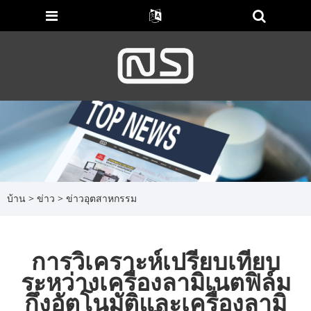
บ้าน
>
ข่าว
>
ข่าวอุตสาหกรรม
การวิเคราะห์เปรียบเทียบ
ระหว่างเครื่องลามิเนตฟิล์ม
กึ่งอัตโนมัติและเครื่องลามิ